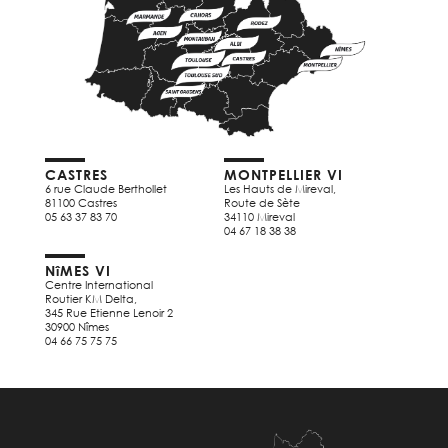
CASTRES
MONTPELLIER VI
6 rue Claude Berthollet
Les Hauts de Mireval,
81100 Castres
Route de Sète
05 63 37 83 70
34110 Mireval
04 67 18 38 38
NîMES VI
Centre International
Routier KM Delta,
345 Rue Etienne Lenoir 2
30900 Nîmes
04 66 75 75 75