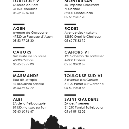
TOULOUSE VI
MONTAUBAN
65 route de Paris
40, impasse Maastricht
31150 Fenouillet
Zl Albasud
05 62 75 82 00
82000 Montauban
05 63 23 07 70
AGEN
RODEZ
avenue de Gascogne
Avenue des 4 saisons
47520 Le Passage d' Agen
12850 Onet le Chateau
05 53 77 28 30
05 62 75 82 12
CAHORS
CAHORS VI
398 route de Toulouse
1216 chemin de Bartassec
46000 Cahors
46000 Cahors
05 65 35 77 00
05 65 30 00 67
MARMANDE
TOULOUSE SUD VI
Lieu dit Latapie
5 avenue des Cerisiers
47180 Sainte Bazeille
31120 Portet-sur-Garonne
05 53 89 59 72
05 62 20 08 87
ALBI
SAINT GAUDENS
ZA de la Pelbousquie
ZA des Pyrénées
81150 Marssac sur Tarn
31 210 Ponlat Taillebourg
05 63 60 96 67
05 61 89 12 02