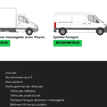
aisse messagerie avec Hayon
Sprinter Fourgon
 PLUS
EN SAVOIR PLUS
Accueil
Qui Sommes-nous ?
Nos solutions
Notre gamme de véhicules
Véhicules utilitaires
Véhicules poids lourds
Transport longue distance / messagerie
Bâtiment & travaux publics